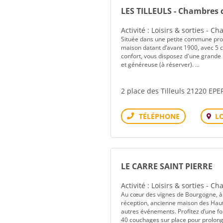
LES TILLEULS - Chambres d
Activité : Loisirs & sorties - 
Située dans une petite commune proc
maison datant d’avant 1900, avec 5 
confort, vous disposez d'une grande p
et généreuse (à réserver). ...
2 place des Tilleuls 21220 E
L
Téléphone
LE CARRE SAINT PIERRE
Activité : Loisirs & sorties - 
Au cœur des vignes de Bourgogne, à 
réception, ancienne maison des Haut
autres événements. Profitez d’une for
40 couchages sur place pour prolonger 