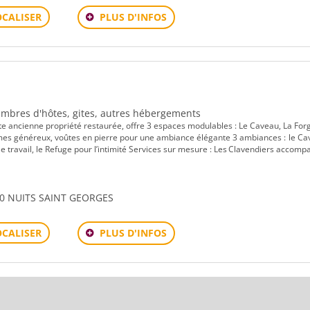
PLUS D'INFOS
OCALISER
Chambres d'hôtes, gites, autres hébergements
e ancienne propriété restaurée, offre 3 espaces modulables : Le Caveau, La Forg
umes généreux, voûtes en pierre pour une ambiance élégante 3 ambiances : le C
le travail, le Refuge pour l’intimité Services sur mesure : Les Clavendiers accom
700 NUITS SAINT GEORGES
PLUS D'INFOS
OCALISER