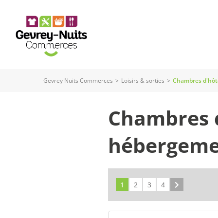
Panneau de gestion des cookies
Gevrey Nuits Commerces
>
Loisirs & sorties
>
Chambres d'hôte
Chambres d
hébergeme
1
2
3
4
Suivant