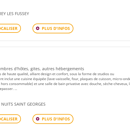
REY LES FUSSEY
PLUS D'INFOS
OCALISER
Chambres d'hôtes, gites, autres hébergements
e haute qualité, alliant design et confort, sous la forme de studios ou
nclut une cuisine équipée (lave-vaisselle, four, plaques de cuisson, micro-ond
afé hors consommable) et une salle de bain privative avec douche, sèche-cheveux, 
epasser. ...
 NUITS SAINT GEORGES
PLUS D'INFOS
OCALISER