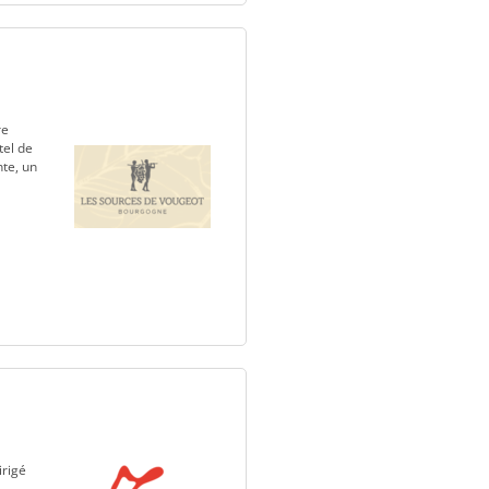
re
tel de
te, un
irigé