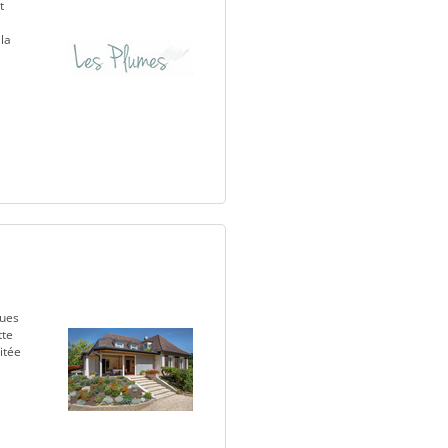
t
la
ques
tte
itée