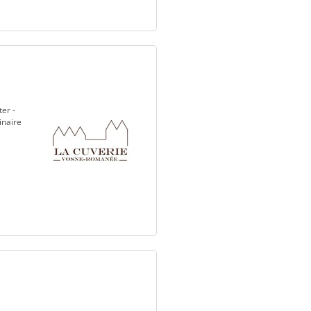
er -
inaire