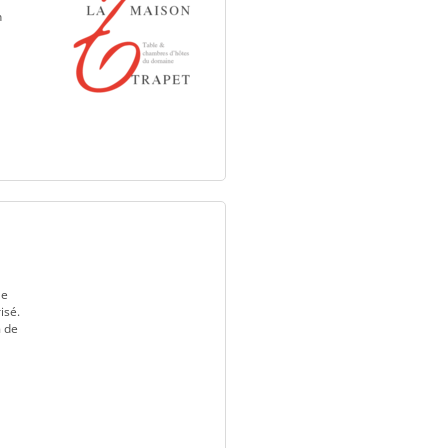
n
le
isé.
m de