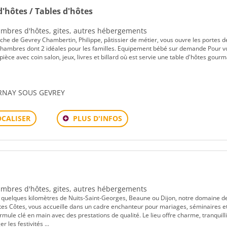
'hôtes / Tables d'hôtes
Chambres d'hôtes, gites, autres hébergements
he de Gevrey Chambertin, Philippe, pâtissier de métier, vous ouvre les portes d
chambres dont 2 idéales pour les familles. Equipement bébé sur demande Pour v
ièce avec coin salon, jeux, livres et billard où est servie une table d'hôtes gour
PERNAY SOUS GEVREY
PLUS D'INFOS
OCALISER
Chambres d'hôtes, gites, autres hébergements
quelques kilomètres de Nuits-Saint-Georges, Beaune ou Dijon, notre domaine d
es Côtes, vous accueille dans un cadre enchanteur pour mariages, séminaires e
mule clé en main avec des prestations de qualité. Le lieu offre charme, tranquilli
les festivités ...