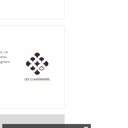
e, Le
aveau
pagnent