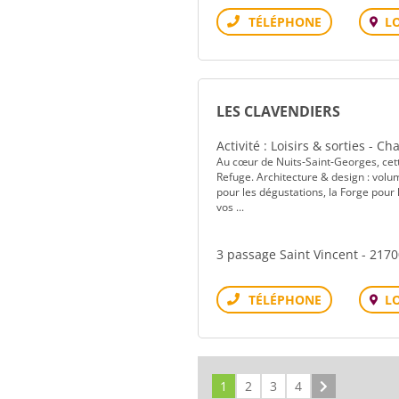
L
Téléphone
LES CLAVENDIERS
Activité : Loisirs & sorties - 
Au cœur de Nuits‑Saint‑Georges, cett
Refuge. Architecture & design : vol
pour les dégustations, la Forge pour 
vos ...
3 passage Saint Vincent - 21
L
Téléphone
1
2
3
4
Suivant