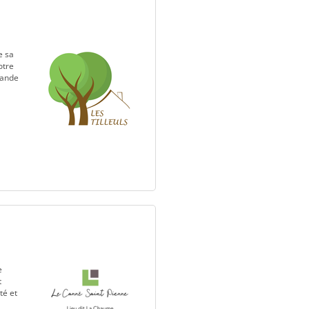
e sa
otre
mande
e
t
té et