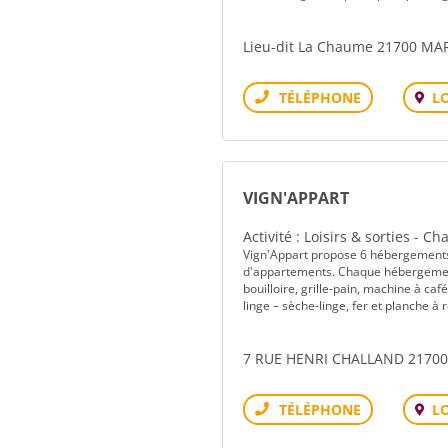
Lieu-dit La Chaume 21700 MA
L
Téléphone
VIGN'APPART
Activité : Loisirs & sorties - 
Vign'Appart propose 6 hébergements d
d'appartements. Chaque hébergement i
bouilloire, grille-pain, machine à c
linge – sèche-linge, fer et planche à r
7 RUE HENRI CHALLAND 21700
L
Téléphone