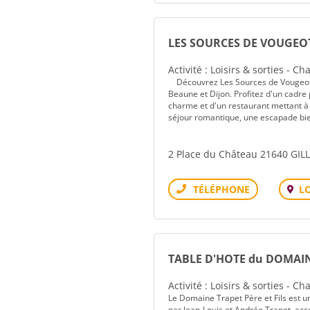
LES SOURCES DE VOUGEO
Activité : Loisirs & sorties - 
Découvrez Les Sources de Vougeot, vo
Beaune et Dijon. Profitez d'un cadre
charme et d'un restaurant mettant à
séjour romantique, une escapade bien
2 Place du Château 21640 GIL
L
Téléphone
TABLE D'HOTE du DOMAI
Activité : Loisirs & sorties - 
Le Domaine Trapet Père et Fils est un
par Jean-Louis et Andrée Trapet, acco