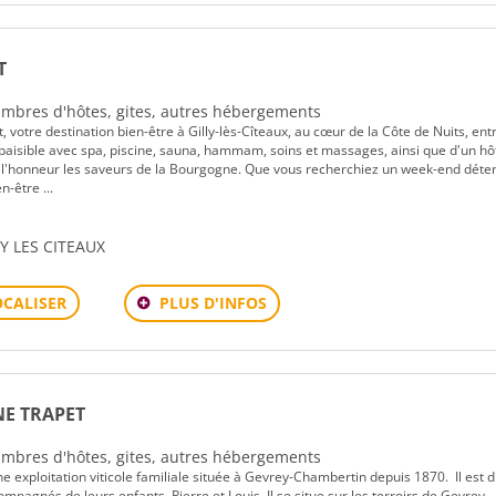
T
Chambres d'hôtes, gites, autres hébergements
tre destination bien-être à Gilly-lès-Cîteaux, au cœur de la Côte de Nuits, ent
 paisible avec spa, piscine, sauna, hammam, soins et massages, ainsi que d'un hô
 l'honneur les saveurs de la Bourgogne. Que vous recherchiez un week-end déten
-être ...
LY LES CITEAUX
PLUS D'INFOS
OCALISER
NE TRAPET
Chambres d'hôtes, gites, autres hébergements
e exploitation viticole familiale située à Gevrey-Chambertin depuis 1870. Il est d
mpagnés de leurs enfants, Pierre et Louis. Il se situe sur les terroirs de Gevrey-