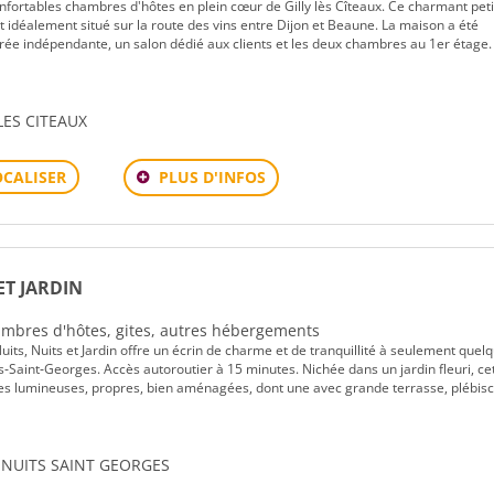
fortables chambres d'hôtes en plein cœur de Gilly lès Cîteaux. Ce charmant peti
t idéalement situé sur la route des vins entre Dijon et Beaune. La maison a été
e indépendante, un salon dédié aux clients et les deux chambres au 1er étage. 
LES CITEAUX
PLUS D'INFOS
OCALISER
ET JARDIN
Chambres d'hôtes, gites, autres hébergements
its, Nuits et Jardin offre un écrin de charme et de tranquillité à seulement quel
s‑Saint‑Georges. Accès autoroutier à 15 minutes. Nichée dans un jardin fleuri, ce
s lumineuses, propres, bien aménagées, dont une avec grande terrasse, plébisc
0 NUITS SAINT GEORGES