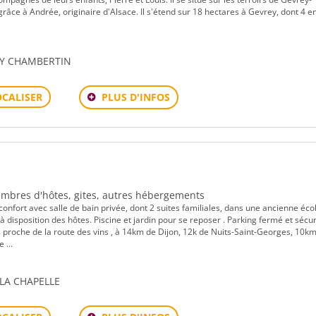
râce à Andrée, originaire d'Alsace. Il s'étend sur 18 hectares à Gevrey, dont 4 e
EY CHAMBERTIN
PLUS D'INFOS
OCALISER
Chambres d'hôtes, gites, autres hébergements
nfort avec salle de bain privée, dont 2 suites familiales, dans une ancienne éco
disposition des hôtes. Piscine et jardin pour se reposer . Parking fermé et sécur
oche de la route des vins , à 14km de Dijon, 12k de Nuits-Saint-Georges, 10k
...
 LA CHAPELLE