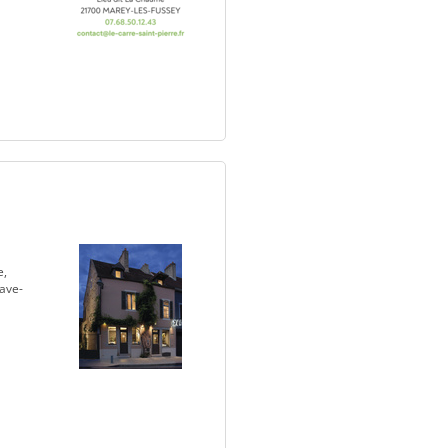
e,
lave-