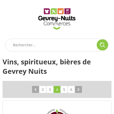
Panneau de gestion des cookies
Vins, spiritueux, bières de
Gevrey Nuits
Précédent
2
3
4
5
6
Suivant