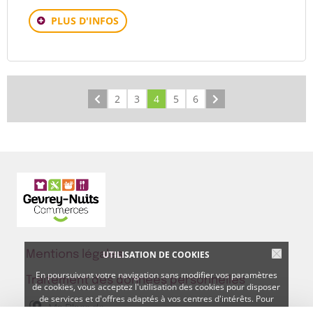
PLUS D'INFOS
Précédent
2
3
4
5
6
Suivant
UTILISATION DE COOKIES
Mentions légales
En poursuivant votre navigation sans modifier vos paramètres
Traitement des données personnelles
de cookies, vous acceptez l'utilisation des cookies pour disposer
de services et d'offres adaptés à vos centres d'intérêts. Pour
gérer et modifier ces paramètres,
cliquez ici