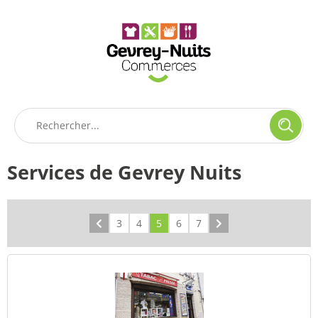
Panneau de gestion des cookies
Services de Gevrey Nuits
Précédent
3
4
5
6
7
Suivant