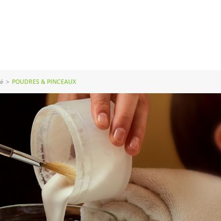
té
>
POUDRES & PINCEAUX