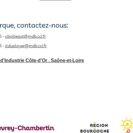
rque, contactez-nous:
6 -
v.boilleaut@mdb.cci.fr
8 -
d.duployer@mdb.cci.fr
Industrie Côte-d'Or . Saône-et-Loire